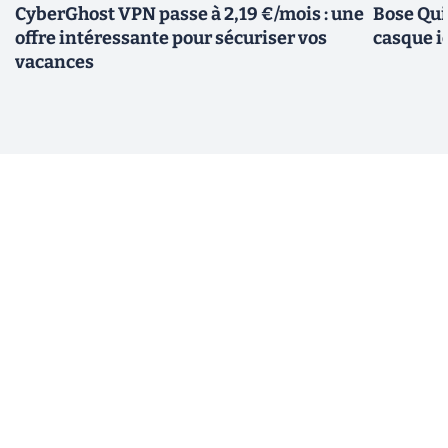
CyberGhost VPN passe à 2,19 €/mois : une
Bose Qui
offre intéressante pour sécuriser vos
casque i
vacances