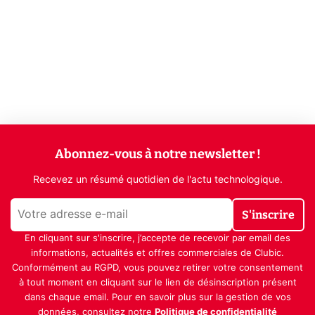
Abonnez-vous à notre newsletter !
Recevez un résumé quotidien de l'actu technologique.
S'inscrire
En cliquant sur s'inscrire, j’accepte de recevoir par email des
informations, actualités et offres commerciales de Clubic.
Conformément au RGPD, vous pouvez retirer votre consentement
à tout moment en cliquant sur le lien de désinscription présent
dans chaque email. Pour en savoir plus sur la gestion de vos
données, consultez notre
Politique de confidentialité