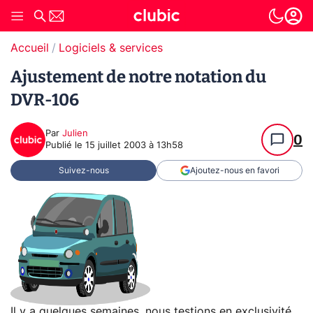
Accueil
Logiciels & services
Ajustement de notre notation du
DVR-106
Par
Julien
0
Publié le
15 juillet 2003 à 13h58
Suivez-nous
Ajoutez-nous en favori
Il y a quelques semaines, nous testions en exclusivité