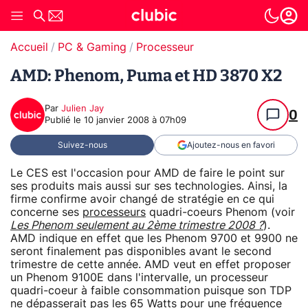
Accueil
PC & Gaming
Processeur
AMD: Phenom, Puma et HD 3870 X2
Par
Julien Jay
0
Publié le
10 janvier 2008 à 07h09
Suivez-nous
Ajoutez-nous en favori
Le CES est l'occasion pour AMD de faire le point sur
ses produits mais aussi sur ses technologies. Ainsi, la
firme confirme avoir changé de stratégie en ce qui
concerne ses
processeurs
quadri-coeurs Phenom (voir
Les Phenom seulement au 2ème trimestre 2008 ?
).
AMD indique en effet que les Phenom 9700 et 9900 ne
seront finalement pas disponibles avant le second
trimestre de cette année. AMD veut en effet proposer
un Phenom 9100E dans l'intervalle, un processeur
quadri-coeur à faible consommation puisque son TDP
ne dépasserait pas les 65 Watts pour une fréquence