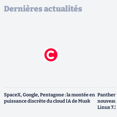
Dernières actualités
SpaceX, Google, Pentagone : la montée en
Panther L
puissance discrète du cloud IA de Musk
nouveau
Linux 7.