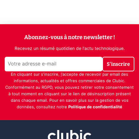
Abonnez-vous à notre newsletter !
Recevez un résumé quotidien de l'actu technologique.
S'inscrire
En cliquant sur s'inscrire, j’accepte de recevoir par email des
informations, actualités et offres commerciales de Clubic.
Conformément au RGPD, vous pouvez retirer votre consentement
à tout moment en cliquant sur le lien de désinscription présent
dans chaque email. Pour en savoir plus sur la gestion de vos
données, consultez notre
Politique de confidentialité