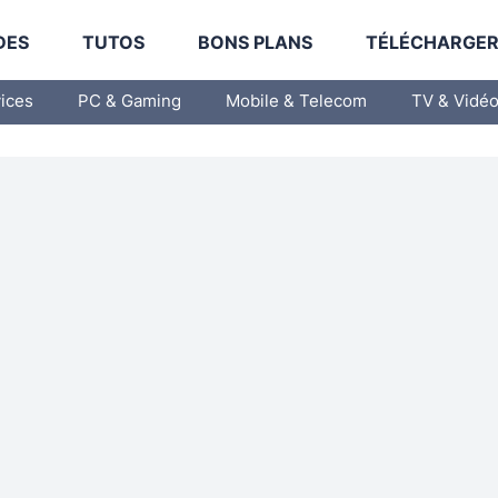
DES
TUTOS
BONS PLANS
TÉLÉCHARGE
vices
PC & Gaming
Mobile & Telecom
TV & Vidé