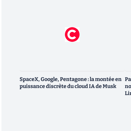
SpaceX, Google, Pentagone : la montée en
Pa
puissance discrète du cloud IA de Musk
no
Li