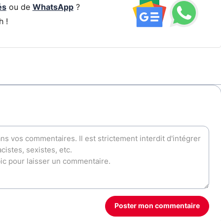
és
ou de
WhatsApp
?
h !
Poster mon commentaire