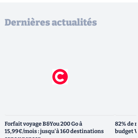
Dernières actualités
Forfait voyage B&You 200 Go à
82% de r
15,99€/mois : jusqu'à 160 destinations
budget V