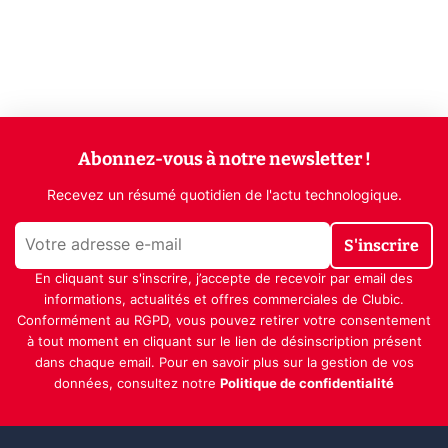
Abonnez-vous à notre newsletter !
Recevez un résumé quotidien de l'actu technologique.
S'inscrire
En cliquant sur s'inscrire, j’accepte de recevoir par email des
informations, actualités et offres commerciales de Clubic.
Conformément au RGPD, vous pouvez retirer votre consentement
à tout moment en cliquant sur le lien de désinscription présent
dans chaque email. Pour en savoir plus sur la gestion de vos
données, consultez notre
Politique de confidentialité