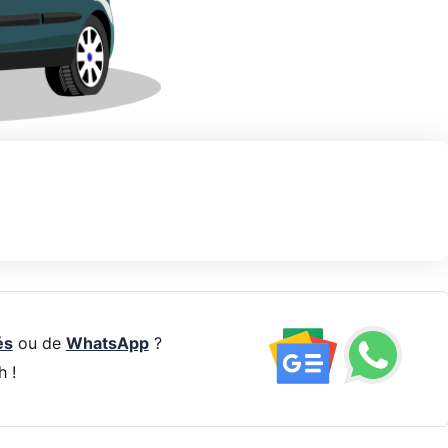
és
ou de
WhatsApp
?
h !