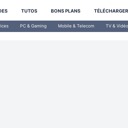
DES
TUTOS
BONS PLANS
TÉLÉCHARGE
vices
PC & Gaming
Mobile & Telecom
TV & Vidé