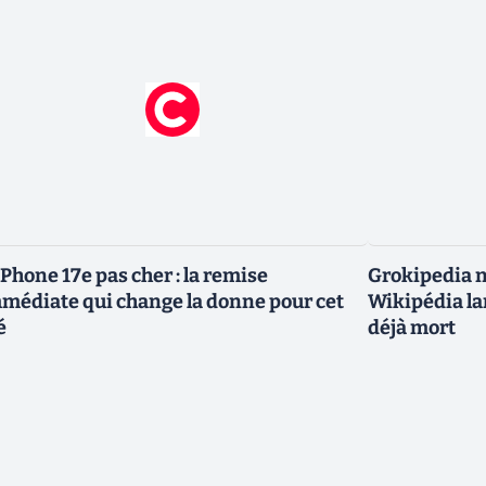
iPhone 17e pas cher : la remise
Grokipedia ne
médiate qui change la donne pour cet
Wikipédia la
é
déjà mort