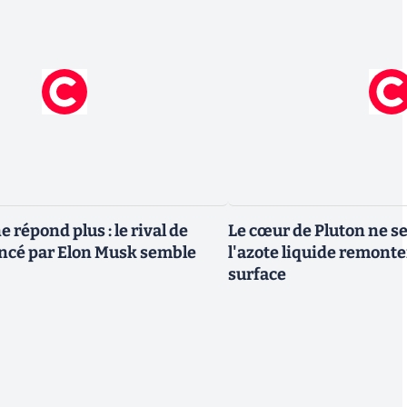
 répond plus : le rival de
Le cœur de Pluton ne ser
ncé par Elon Musk semble
l'azote liquide remonter
surface