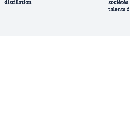
distillation
sociétés
talents d