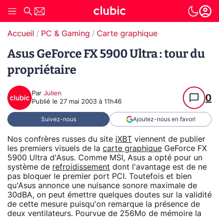
Accueil
PC & Gaming
Carte graphique
Asus GeForce FX 5900 Ultra : tour du
propriétaire
Par
Julien
0
Publié le
27 mai 2003 à 11h46
Suivez-nous
Ajoutez-nous en favori
Nos confrères russes du site
iXBT
viennent de publier
les premiers visuels de la
carte graphique
GeForce FX
5900 Ultra d'Asus. Comme MSI, Asus a opté pour un
système de
refroidissement
dont l'avantage est de ne
pas bloquer le premier port PCI. Toutefois et bien
qu'Asus annonce une nuisance sonore maximale de
30dBA, on peut émettre quelques doutes sur la validité
de cette mesure puisqu'on remarque la présence de
deux ventilateurs. Pourvue de 256Mo de mémoire la