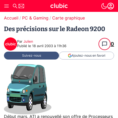
Accueil
PC & Gaming
Carte graphique
Des précisions sur le Radeon 9200
Par
Julien
0
Publié le
18 avril 2003 à 11h36
Suivez-nous
Ajoutez-nous en favori
Début mars, ATI a renouvellé son offre de Processeurs