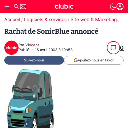
Accueil
Logiciels & services
Site web & Marketing Digital
Rachat de SonicBlue annoncé
Par
Vincent
0
Publié le
16 avril 2003 à 19h53
Suivez-nous
Ajoutez-nous en favori