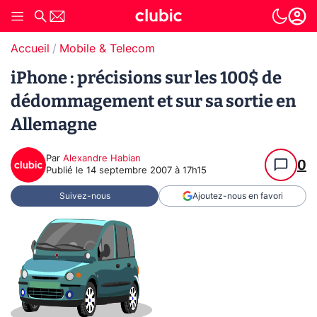
Accueil
Mobile & Telecom
iPhone : précisions sur les 100$ de
dédommagement et sur sa sortie en
Allemagne
Par
Alexandre Habian
0
Publié le
14 septembre 2007 à 17h15
Suivez-nous
Ajoutez-nous en favori