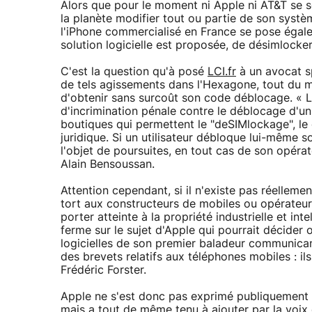
Alors que pour le moment ni Apple ni AT&T se son
la planète modifier tout ou partie de son systè
l'iPhone commercialisé en France se pose égale
solution logicielle est proposée, de désimlocke
C'est la question qu'à posé
LCI.fr
à un avocat spé
de tels agissements dans l'Hexagone, tout du m
d'obtenir sans surcoût son code déblocage. « La
d'incrimination pénale contre le déblocage d'un
boutiques qui permettent le "deSIMlockage", l
juridique. Si un utilisateur débloque lui-même so
l'objet de poursuites, en tout cas de son opérat
Alain Bensoussan.
Attention cependant, si il n'existe pas réelleme
tort aux constructeurs de mobiles ou opérateurs
porter atteinte à la propriété industrielle et int
ferme sur le sujet d'Apple qui pourrait décider 
logicielles de son premier baladeur communicant
des brevets relatifs aux téléphones mobiles : il
Frédéric Forster.
Apple ne s'est donc pas exprimé publiquement 
mais a tout de même tenu à ajouter par la voix