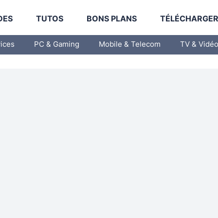
DES
TUTOS
BONS PLANS
TÉLÉCHARGE
vices
PC & Gaming
Mobile & Telecom
TV & Vidé