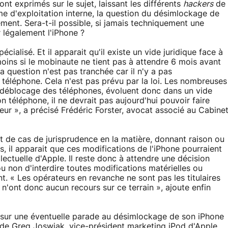
t exprimés sur le sujet, laissant les différents
hackers
de
me d'exploitation interne, la question du désimlockage de
ment. Sera-t-il possible, si jamais techniquement une
r légalement l'iPhone ?
cialisé. Et il apparait qu'il existe un vide juridique face à
oins si le mobinaute ne tient pas à attendre 6 mois avant
 question n'est pas tranchée car il n'y a pas
 téléphone. Cela n'est pas prévu par la loi. Les nombreuses
e déblocage des téléphones, évoluent donc dans un vide
n téléphone, il ne devrait pas aujourd'hui pouvoir faire
eur », a précisé Frédéric Forster, avocat associé au Cabine
nt de cas de jurisprudence en la matière, donnant raison ou
, il apparait que ces modifications de l'iPhone pourraient
ellectuelle d'Apple. Il reste donc à attendre une décision
ou non d'interdire toutes modifications matérielles ou
. « Les opérateurs en revanche ne sont pas les titulaires
s n'ont donc aucun recours sur ce terrain », ajoute enfin
sur une éventuelle parade au désimlockage de son iPhone
 de Greg Joswiak, vice-président marketing iPod d'Apple