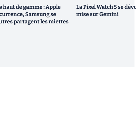
 haut de gamme : Apple
La Pixel Watch 5 se dévo
ncurrence, Samsung se
mise sur Gemini
utres partagent les miettes
S'inscrire
 de recevoir par email des informations, actualités et