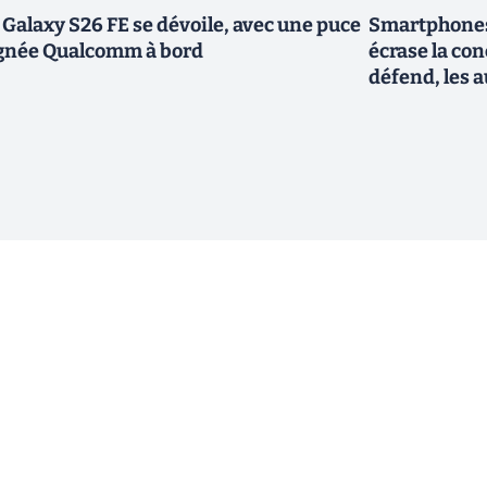
 Galaxy S26 FE se dévoile, avec une puce
Smartphones
gnée Qualcomm à bord
écrase la co
défend, les a
ewsletter !
En cliquant sur s'inscrire, j’accepte