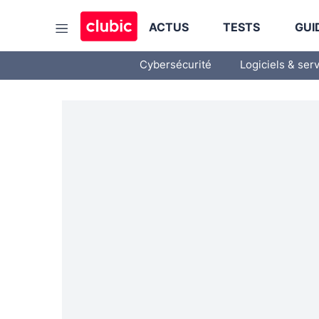
ACTUS
TESTS
GUI
Cybersécurité
Logiciels & ser