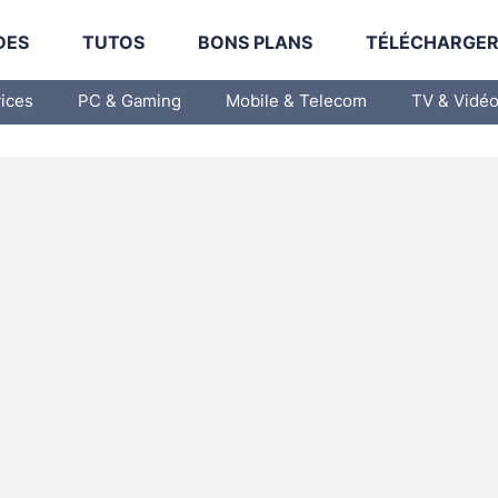
DES
TUTOS
BONS PLANS
TÉLÉCHARGE
vices
PC & Gaming
Mobile & Telecom
TV & Vidé