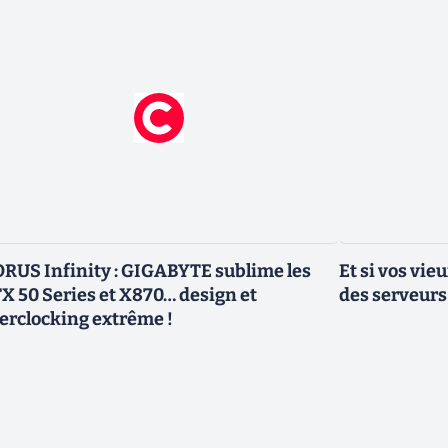
RUS Infinity : GIGABYTE sublime les
Et si vos vi
X 50 Series et X870… design et
des serveurs
erclocking extrême !