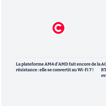
La plateforme AM4 d'AMD fait encore de la
AO
résistance : elle se convertit au Wi-Fi 7 !
RT
ov