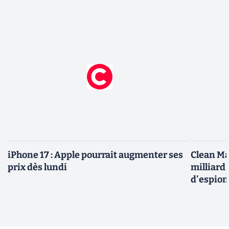
iPhone 17 : Apple pourrait augmenter ses
Clean Ma
prix dès lundi
milliard
d'espio