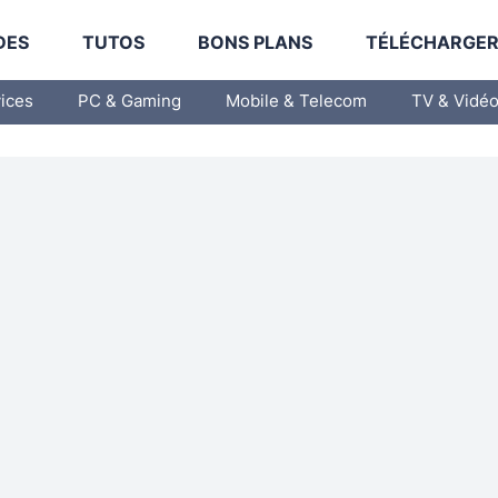
DES
TUTOS
BONS PLANS
TÉLÉCHARGE
vices
PC & Gaming
Mobile & Telecom
TV & Vidé