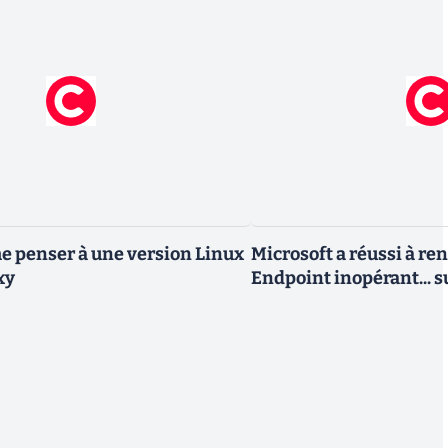
 penser à une version Linux
Microsoft a réussi à re
xy
Endpoint inopérant... s