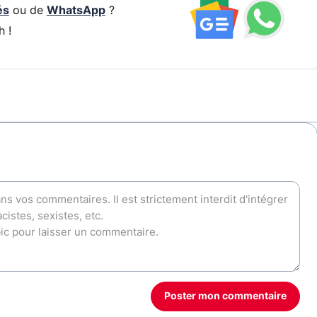
és
ou de
WhatsApp
?
h !
Poster mon commentaire