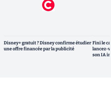
Disney+ gratuit ? Disney confirme étudier
Fini le c
une offre financée par la publicité
lancez-vo
son IA i