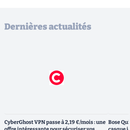
Dernières actualités
CyberGhost VPN passe à 2,19 €/mois : une
Bose Qui
offre intéressante pour sécuriser vos
casque i