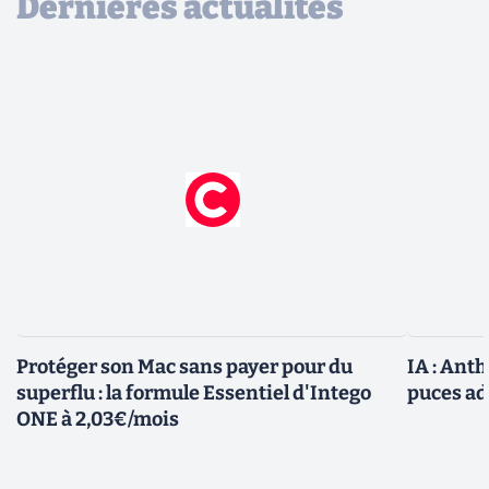
Dernières actualités
Protéger son Mac sans payer pour du
IA : Ant
superflu : la formule Essentiel d'Intego
puces ad
ONE à 2,03€/mois