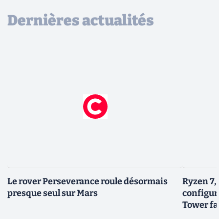
Dernières actualités
Le rover Perseverance roule désormais
Ryzen 7,
presque seul sur Mars
configur
Tower fai