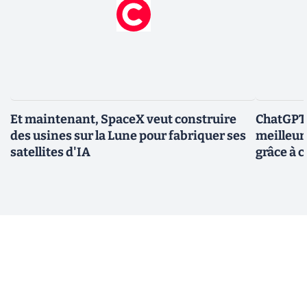
Et maintenant, SpaceX veut construire
ChatGPT-
des usines sur la Lune pour fabriquer ses
meilleur
satellites d'IA
grâce à c