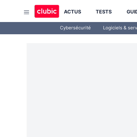
ACTUS
TESTS
GUI
Cybersécurité
Logiciels & ser