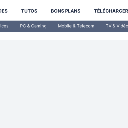
DES
TUTOS
BONS PLANS
TÉLÉCHARGE
vices
PC & Gaming
Mobile & Telecom
TV & Vidé