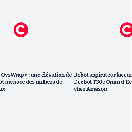
« OvsWrap » : une élévation de
Robot aspirateur laveur 
oot menace des milliers de
Deebot T30e Omni d'Ec
ux
chez Amazon