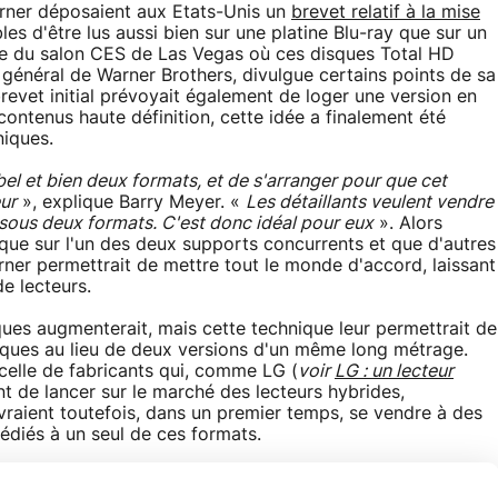
arner déposaient aux Etats-Unis un
brevet relatif à la mise
es d'être lus aussi bien sur une platine Blu-ray que sur un
re du salon CES de Las Vegas où ces disques Total HD
r général de Warner Brothers, divulgue certains points de sa
 brevet initial prévoyait également de loger une version en
contenus haute définition, cette idée a finalement été
iques.
 bel et bien deux formats, et de s'arranger pour que cet
ur
», explique Barry Meyer. «
Les détaillants veulent vendre
 sous deux formats. C'est donc idéal pour eux
». Alors
 que sur l'un des deux supports concurrents et que d'autres
arner permettrait de mettre tout le monde d'accord, laissant
de lecteurs.
ques augmenterait, mais cette technique leur permettrait de
isques au lieu de deux versions d'un même long métrage.
à celle de fabricants qui, comme LG (
voir
LG : un lecteur
nt de lancer sur le marché des lecteurs hybrides,
raient toutefois, dans un premier temps, se vendre à des
édiés à un seul de ces formats.