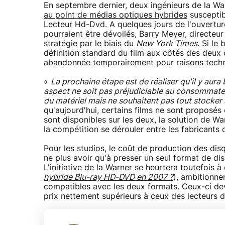
En septembre dernier, deux ingénieurs de la W
au point de médias optiques hybrides
susceptibl
Lecteur Hd-Dvd. A quelques jours de l'ouvertu
pourraient être dévoilés, Barry Meyer, directeu
stratégie par le biais du
New York Times
. Si le
définition standard du film aux côtés des deux 
abandonnée temporairement pour raisons techn
«
La prochaine étape est de réaliser qu'il y aura
aspect ne soit pas préjudiciable au consommate
du matériel mais ne souhaitent pas tout stocker
qu'aujourd'hui, certains films ne sont proposés
sont disponibles sur les deux, la solution de W
la compétition se dérouler entre les fabricants 
Pour les studios, le coût de production des dis
ne plus avoir qu'à presser un seul format de d
L'initiative de la Warner se heurtera toutefois 
hybride Blu-ray HD-DVD en 2007 ?
), ambitionne
compatibles avec les deux formats. Ceux-ci dev
prix nettement supérieurs à ceux des lecteurs d