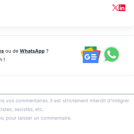
és
ou de
WhatsApp
?
h !