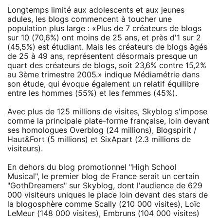
Longtemps limité aux adolescents et aux jeunes
adules, les blogs commencent à toucher une
population plus large : «Plus de 7 créateurs de blogs
sur 10 (70,6%) ont moins de 25 ans, et près d'1 sur 2
(45,5%) est étudiant. Mais les créateurs de blogs âgés
de 25 à 49 ans, représentent désormais presque un
quart des créateurs de blogs, soit 23,6% contre 15,2%
au 3ème trimestre 2005.» indique Médiamétrie dans
son étude, qui évoque également un relatif équilibre
entre les hommes (55%) et les femmes (45%).
Avec plus de 125 millions de visites, Skyblog s'impose
comme la principale plate-forme française, loin devant
ses homologues Overblog (24 millions), Blogspirit /
Haut&Fort (5 millions) et SixApart (2.3 millions de
visiteurs).
En dehors du blog promotionnel "High School
Musical", le premier blog de France serait un certain
"GothDreamers" sur Skyblog, dont l'audience de 629
000 visiteurs uniques le place loin devant des stars de
la blogosphère comme Scally (210 000 visites), Loïc
LeMeur (148 000 visites), Embruns (104 000 visites)