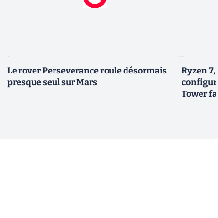
Le rover Perseverance roule désormais
Ryzen 7,
presque seul sur Mars
configur
Tower fai