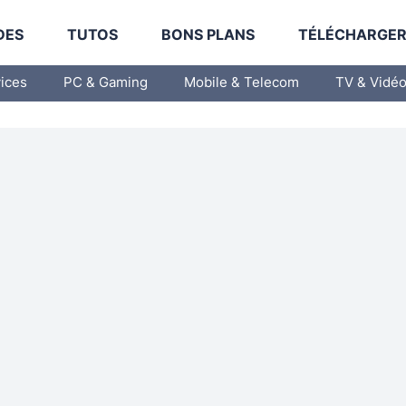
DES
TUTOS
BONS PLANS
TÉLÉCHARGE
vices
PC & Gaming
Mobile & Telecom
TV & Vidé