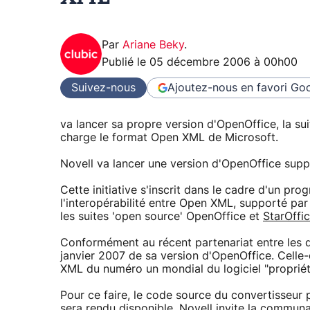
Par
Ariane Beky
.
Publié le
05 décembre 2006 à 00h00
Suivez-nous
Ajoutez-nous en favori
Goo
va lancer sa propre version d'OpenOffice, la su
charge le format Open XML de Microsoft.
Novell va lancer une version d'OpenOffice sup
Cette initiative s'inscrit dans le cadre d'un pr
l'interopérabilité entre Open XML, supporté p
les suites 'open source' OpenOffice et
StarOffi
Conformément au récent partenariat entre les d
janvier 2007 de sa version d'OpenOffice. Cell
XML du numéro un mondial du logiciel "propriéta
Pour ce faire, le code source du convertisseu
sera rendu disponible. Novell invite la communau