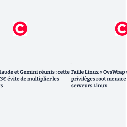
laude et Gemini réunis : cette
Faille Linux « OvsWrap 
23€ évite de multiplier les
privilèges root menace 
ts
serveurs Linux