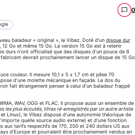
gle
eau baladeur « original », le Vibez. Doté d'un
disque dur
8, 12 Go et même 15 Go. La version 15 Go est à retenir
es durs n'ont officialisé que des disques d'un pouce de 8
 fabricant devrait prochainement lancer un disque de 15 Go
ce couleur. Il mesure 10,1 x 5 x 1,7 cm et pèse 70
ispose d'une molette mécanique en façade. Le dos du
roir fait étrangement penser à celui d'un baladeur frappé
3, WMA, WAV, OGG et FLAC. Il propose aussi un ensemble de
res les plus écoutés, titres ré-enregistrés par un autre artiste
t Linux), le Vibez dispose d'une autonomie théorique de
'importe quelle source audio externe) et d'une fonction
s aux tarifs respectifs de 170, 200 et 240 dollars US aux
 pays d'Europe et pourraient être prochainement vendus en