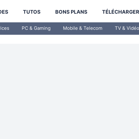
DES
TUTOS
BONS PLANS
TÉLÉCHARGE
vices
PC & Gaming
Mobile & Telecom
TV & Vidé