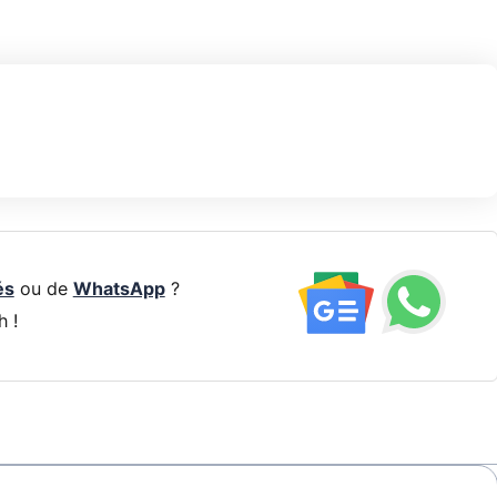
és
ou de
WhatsApp
?
h !