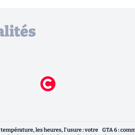
lités
 température, les heures, l'usure : votre
GTA 6 : com