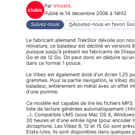
Par
Vincent
.
Publié le
14 décembre 2006 à 14h12
Suivez-nous
Ajoutez-nous en favori
Goo
Le fabricant allemand TrekStor dévoile son nouv
miniature, ce baladeur est décliné en versions 
puisque jusqu'à présent les fabricants de Disqu
Go et de 12 Go. On peut donc en déduire qu'un
dans ce format 1 pouce.
Le Vibez est également doté d'un écran 1,25 pou
grammes. Pour la partie navigation, le Vibez d
baladeur, entièrement en métal avec un effet mi
d'une pomme.
Ce modèle est capable de lire les fichiers MP
liste de lecture générées automatiquement (
tit
...
). Compatible UMS (sous Mac OS X, Windows e
20 heures et d'une entrée ligne (pour encoder n
dictaphone. Les Vibez 8, 12 et 15 Go sont prévu
Etats-Unis, ils sont disponibles dans quelques