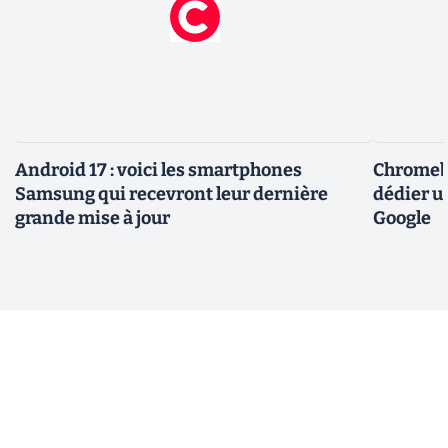
Android 17 : voici les smartphones
Chromebo
Samsung qui recevront leur dernière
dédier u
grande mise à jour
Google