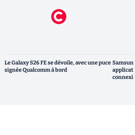
Le Galaxy S26 FE se dévoile, avec une puce
Samsung 
signée Qualcomm à bord
applicati
connexio