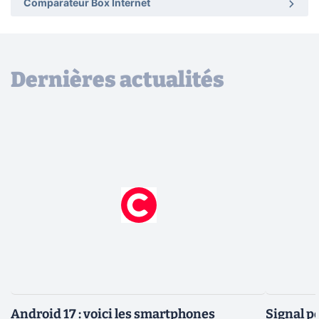
Comparateur Box Internet
Dernières actualités
Android 17 : voici les smartphones
Signal p