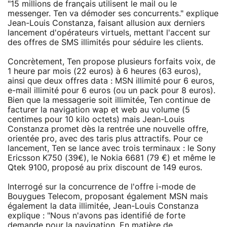
"15 millions de français utilisent le mail ou le
messenger. Ten va démoder ses concurrents." explique
Jean-Louis Constanza, faisant allusion aux derniers
lancement d'opérateurs virtuels, mettant l'accent sur
des offres de SMS illimités pour séduire les clients.
Concrètement, Ten propose plusieurs forfaits voix, de
1 heure par mois (22 euros) à 6 heures (63 euros),
ainsi que deux offres data : MSN illimité pour 6 euros,
e-mail illimité pour 6 euros (ou un pack pour 8 euros).
Bien que la messagerie soit illimitée, Ten continue de
facturer la navigation wap et web au volume (5
centimes pour 10 kilo octets) mais Jean-Louis
Constanza promet dès la rentrée une nouvelle offre,
orientée pro, avec des taris plus attractifs. Pour ce
lancement, Ten se lance avec trois terminaux : le Sony
Ericsson K750 (39€), le Nokia 6681 (79 €) et même le
Qtek 9100, proposé au prix discount de 149 euros.
Interrogé sur la concurrence de l'offre i-mode de
Bouygues Telecom, proposant également MSN mais
également la data illimitée, Jean-Louis Constanza
explique : "Nous n'avons pas identifié de forte
demande pour la navigation. En matière de