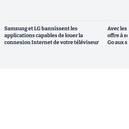
Samsung et LG bannissent les
Avec les
applications capables de louer la
offre à 
connexion Internet de votre téléviseur
Go aux s