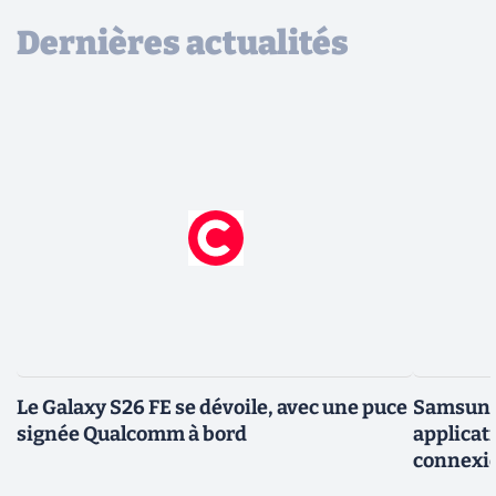
Dernières actualités
Le Galaxy S26 FE se dévoile, avec une puce
Samsung 
signée Qualcomm à bord
applicati
connexio