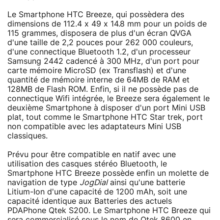
Le Smartphone HTC Breeze, qui possèdera des
dimensions de 112.4 x 49 x 14.8 mm pour un poids de
115 grammes, disposera de plus d'un écran QVGA
d'une taille de 2,2 pouces pour 262 000 couleurs,
d'une connectique Bluetooth 1.2, d'un processeur
Samsung 2442 cadencé à 300 MHz, d'un port pour
carte mémoire MicroSD (ex Transflash) et d'une
quantité de mémoire interne de 64MB de RAM et
128MB de Flash ROM. Enfin, si il ne possède pas de
connectique Wifi intégrée, le Breeze sera également le
deuxième Smartphone à disposer d'un port Mini USB
plat, tout comme le Smartphone HTC Star trek, port
non compatible avec les adaptateurs Mini USB
classiques.
Prévu pour être compatible en natif avec une
utilisation des casques stéréo Bluetooth, le
Smartphone HTC Breeze possède enfin un molette de
navigation de type
JogDial
ainsi qu'une batterie
Litium-Ion d'une capacité de 1200 mAh, soit une
capacité identique aux Batteries des actuels
PDAPhone Qtek S200. Le Smartphone HTC Breeze qui
sera commercialisé sous le nom de Qtek 8600 en