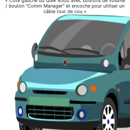
« Côté gauche du Qtek 8500 avec boutons de volume
/ bouton "Comm Manager" et encoche pour utiliser un
câble tour de cou »