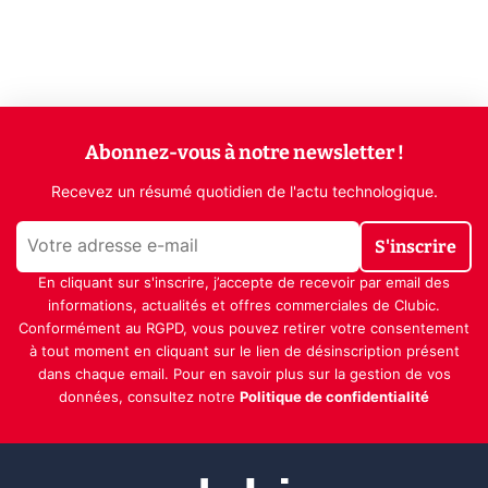
Abonnez-vous à notre newsletter !
Recevez un résumé quotidien de l'actu technologique.
S'inscrire
En cliquant sur s'inscrire, j’accepte de recevoir par email des
informations, actualités et offres commerciales de Clubic.
Conformément au RGPD, vous pouvez retirer votre consentement
à tout moment en cliquant sur le lien de désinscription présent
dans chaque email. Pour en savoir plus sur la gestion de vos
données, consultez notre
Politique de confidentialité