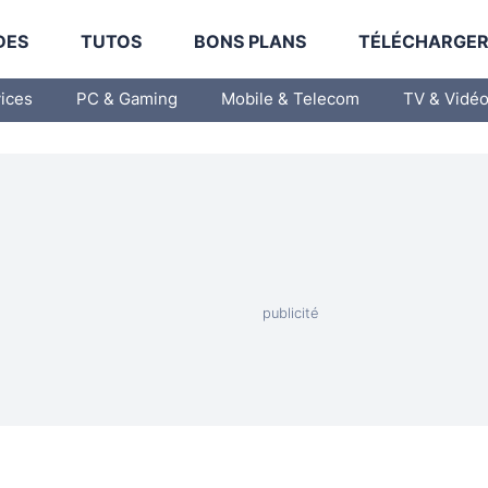
DES
TUTOS
BONS PLANS
TÉLÉCHARGE
vices
PC & Gaming
Mobile & Telecom
TV & Vidé