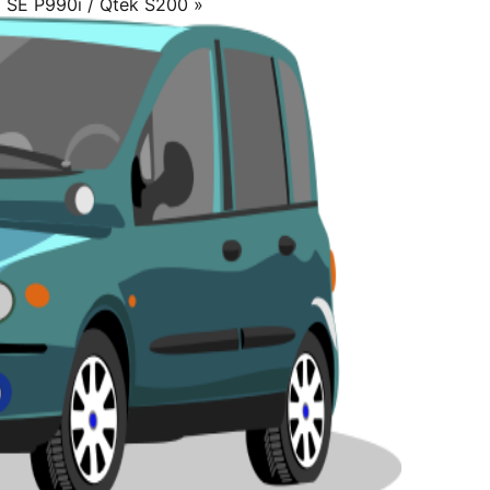
 SE P990i / Qtek S200 »