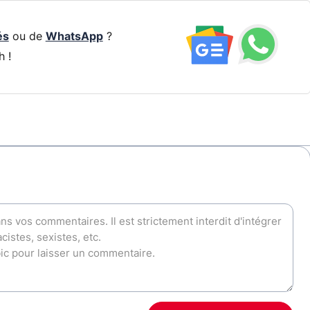
és
ou de
WhatsApp
?
h !