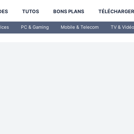
DES
TUTOS
BONS PLANS
TÉLÉCHARGE
vices
PC & Gaming
Mobile & Telecom
TV & Vidé