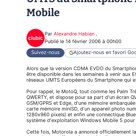
Mobile
Par
Alexandre Habian
.
Publié le
14 février 2006 à 00h00
Suivez-nous
Ajoutez-nous en favori
Goo
Alors que la version CDMA EVDO du Smartph
être disponible dans les semaines à venir aux E
réseaux UMTS Européens du Smartphone qui e
Pour rappel, le MotoQ, tout comme les Palm Tr
QWERTY, et dispose pour sa part d'un écran QV
GSM/GPRS et Edge, d'une mémoire embarquée d
carte mémoire miniSD, d'un appareil photo numé
1280x960 pixels) et enfin une connectique Bluet
système d'exploitation Windows Mobile 5 pour
Cette fois, Motorola a annoncé officiellement 