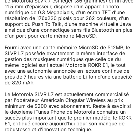
Le Motorola SLVR 7 est léger (86 grammes) et fin avec
11.5 mm d'épaisseur, dispose d'un appareil photo
numérique de 0.3 Megapixels, d'un écran TFT d'une
résolution de 176x220 pixels pour 262 couleurs, d'un
support du Push To Talk, d'une machine virtuelle Java
ainsi que d'une connectique sans fils Bluetooth en plus
d'un port pour carte mémoire MicroSD.
Fourni avec une carte mémoire MicroSD de 512MB, le
SLVR L7 possède exactement la même interface de
gestion des musiques numériques que celle de du
même logiciel sur l'actuel Motorola ROKR E1, le tout
avec une autonomie annoncée en lecture continue de
près de 7 heures via une batterie Li-Ion d'une capacité
de 820 mAh.
Le Motorola SLVR L7 est actuellement commercialisé
par l'opérateur Américain Cingular Wireless au prix
minimum de $200 avec abonnement. Reste à savoir si
le deuxième iTunes Phone de Motorola connaitra un
succès plus important que le premier modèle, le ROKR
E1, critiqué encore aujourd'hui pour son manque de
robustesse et d'innovation technique.