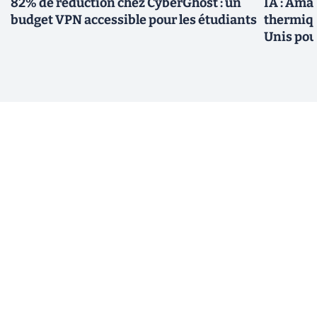
82% de réduction chez CyberGhost : un
IA : Amaz
budget VPN accessible pour les étudiants
thermiqu
Unis pou