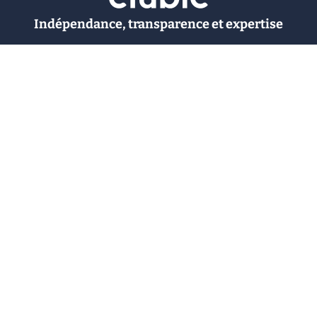
Indépendance, transparence et expertise
Clubic est un média de recommandation de produits
100% indépendant. Chaque jour, nos experts testent et
comparent des produits et services technologiques
pour vous informer et vous aider à consommer
intelligemment.
À propos
Nous contacter
Référencer un logiciel
Marques tech
Événements tech
Archives
RSS
© CLUBIC SAS 2026
Infos légales
Confidentialité
CGU
Modération
Politique cookie
Gestion des cookies