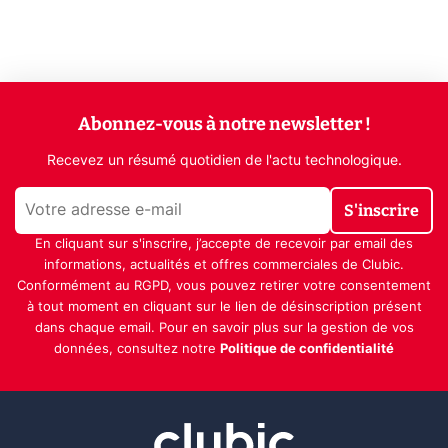
Abonnez-vous à notre newsletter !
Recevez un résumé quotidien de l'actu technologique.
S'inscrire
En cliquant sur s'inscrire, j’accepte de recevoir par email des
informations, actualités et offres commerciales de Clubic.
Conformément au RGPD, vous pouvez retirer votre consentement
à tout moment en cliquant sur le lien de désinscription présent
dans chaque email. Pour en savoir plus sur la gestion de vos
données, consultez notre
Politique de confidentialité