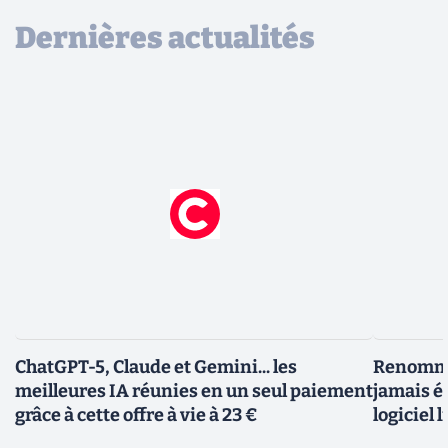
Dernières actualités
ChatGPT-5, Claude et Gemini... les
Renommer
meilleures IA réunies en un seul paiement
jamais ét
grâce à cette offre à vie à 23 €
logiciel l