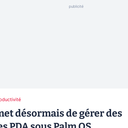
oductivité
et désormais de gérer des
es PDA sous Palm OS