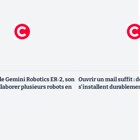
le Gemini Robotics ER‑2, son
Ouvrir un mail suffit : 
ollaborer plusieurs robots en
s'installent durableme