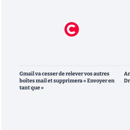
Gmail va cesser de relever vos autres
An
boîtes mail et supprimera « Envoyer en
Dr
tant que »