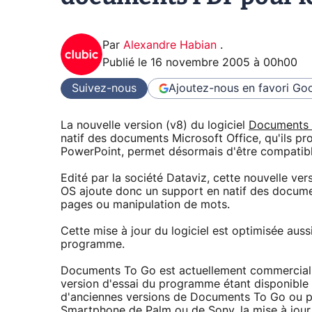
Par
Alexandre Habian
.
Publié le
16 novembre 2005 à 00h00
Suivez-nous
Ajoutez-nous en favori
Goo
La nouvelle version (v8) du logiciel
Documents 
natif des documents Microsoft Office, qu'ils p
PowerPoint, permet désormais d'être compatib
Edité par la société Dataviz, cette nouvelle 
OS ajoute donc un support en natif des docume
pages ou manipulation de mots.
Cette mise à jour du logiciel est optimisée auss
programme.
Documents To Go est actuellement commerciali
version d'essai du programme étant disponible
d'anciennes versions de Documents To Go ou po
Smartphone de Palm ou de Sony, la mise à jour