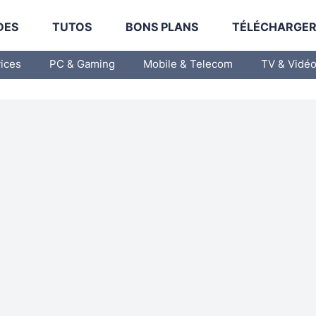
DES
TUTOS
BONS PLANS
TÉLÉCHARGE
vices
PC & Gaming
Mobile & Telecom
TV & Vidé