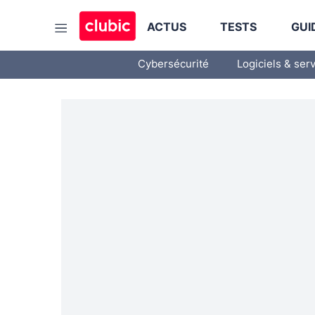
ACTUS
TESTS
GUI
Cybersécurité
Logiciels & ser