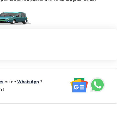
és
ou de
WhatsApp
?
h !