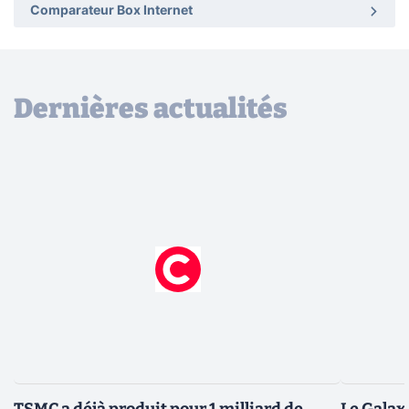
Comparateur Box Internet
Dernières actualités
TSMC a déjà produit pour 1 milliard de
Le Galax