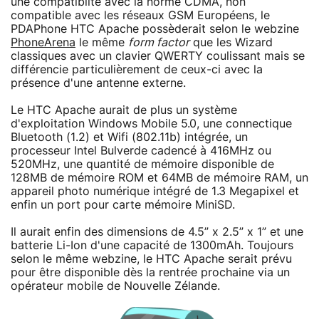
une compatiblité avec la norme CDMA, non
compatible avec les réseaux GSM Européens, le
PDAPhone HTC Apache possèderait selon le webzine
PhoneArena
le même
form factor
que les Wizard
classiques avec un clavier QWERTY coulissant mais se
différencie particulièrement de ceux-ci avec la
présence d'une antenne externe.
Le HTC Apache aurait de plus un système
d'exploitation Windows Mobile 5.0, une connectique
Bluetooth (1.2) et Wifi (802.11b) intégrée, un
processeur Intel Bulverde cadencé à 416MHz ou
520MHz, une quantité de mémoire disponible de
128MB de mémoire ROM et 64MB de mémoire RAM, un
appareil photo numérique intégré de 1.3 Megapixel et
enfin un port pour carte mémoire MiniSD.
Il aurait enfin des dimensions de 4.5” x 2.5” x 1” et une
batterie Li-Ion d'une capacité de 1300mAh. Toujours
selon le même webzine, le HTC Apache serait prévu
pour être disponible dès la rentrée prochaine via un
opérateur mobile de Nouvelle Zélande.