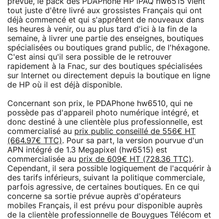
prévue, le pack des PDAPhone HP iPAQ hw6515 vient
tout juste d'être livré aux grossistes Français qui ont
déjà commencé et qui s'apprêtent de nouveaux dans
les heures à venir, ou au plus tard d'ici à la fin de la
semaine, à livrer une partie des enseignes, boutiques
spécialisées ou boutiques grand public, de l'héxagone.
C'est ainsi qu'il sera possible de le retrouver
rapidement à la Fnac, sur des boutiques spécialisées
sur Internet ou directement depuis la boutique en ligne
de HP où il est déjà disponible.
Concernant son prix, le PDAPhone hw6510, qui ne
possède pas d'appareil photo numérique intégré, et
donc destiné à une clientèle plus professionnelle, est
commercialisé au
prix public conseillé de 556€ HT
(664.97€ TTC)
. Pour sa part, la version pourvue d'un
APN intégré de 1.3 Megapixel (hw6515) est
commercialisée au
prix de 609€ HT (728.36 TTC)
.
Cependant, il sera possible logiquement de l'acquérir à
des tarifs inférieurs, suivant la politique commerciale,
parfois agressive, de certaines boutiques. En ce qui
concerne sa sortie prévue auprès d'opérateurs
mobiles Français, il est prévu pour disponible auprès
de la clientèle professionnelle de Bouygues Télécom et