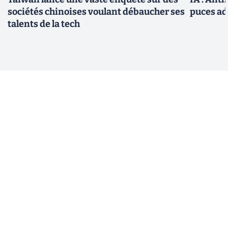
sociétés chinoises voulant débaucher ses
puces ad
talents de la tech