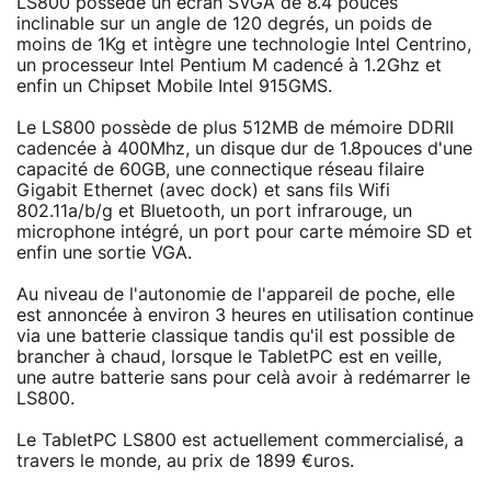
LS800 possède un écran SVGA de 8.4 pouces
inclinable sur un angle de 120 degrés, un poids de
moins de 1Kg et intègre une technologie Intel Centrino,
un processeur Intel Pentium M cadencé à 1.2Ghz et
enfin un Chipset Mobile Intel 915GMS.
Le LS800 possède de plus 512MB de mémoire DDRII
cadencée à 400Mhz, un disque dur de 1.8pouces d'une
capacité de 60GB, une connectique réseau filaire
Gigabit Ethernet (avec dock) et sans fils Wifi
802.11a/b/g et Bluetooth, un port infrarouge, un
microphone intégré, un port pour carte mémoire SD et
enfin une sortie VGA.
Au niveau de l'autonomie de l'appareil de poche, elle
est annoncée à environ 3 heures en utilisation continue
via une batterie classique tandis qu'il est possible de
brancher à chaud, lorsque le TabletPC est en veille,
une autre batterie sans pour celà avoir à redémarrer le
LS800.
Le TabletPC LS800 est actuellement commercialisé, a
travers le monde, au prix de 1899 €uros.