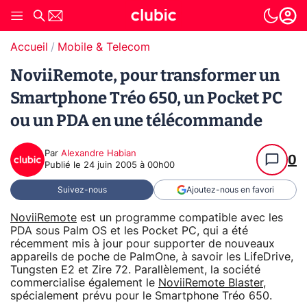
Accueil
Mobile & Telecom
NoviiRemote, pour transformer un
Smartphone Tréo 650, un Pocket PC
ou un PDA en une télécommande
Par
Alexandre Habian
0
Publié le
24 juin 2005 à 00h00
Suivez-nous
Ajoutez-nous en favori
NoviiRemote
est un programme compatible avec les
PDA sous Palm OS et les Pocket PC, qui a été
récemment mis à jour pour supporter de nouveaux
appareils de poche de PalmOne, à savoir les LifeDrive,
Tungsten E2 et Zire 72. Parallèlement, la société
commercialise également le
NoviiRemote Blaster
,
spécialement prévu pour le Smartphone Tréo 650.