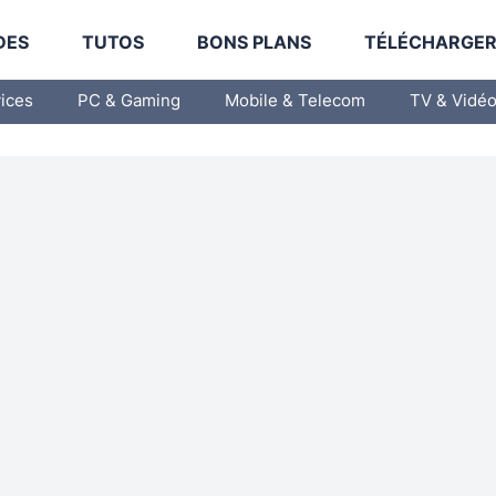
DES
TUTOS
BONS PLANS
TÉLÉCHARGE
vices
PC & Gaming
Mobile & Telecom
TV & Vidé