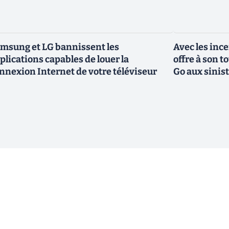
msung et LG bannissent les
Avec les inc
plications capables de louer la
offre à son 
nnexion Internet de votre téléviseur
Go aux sinis