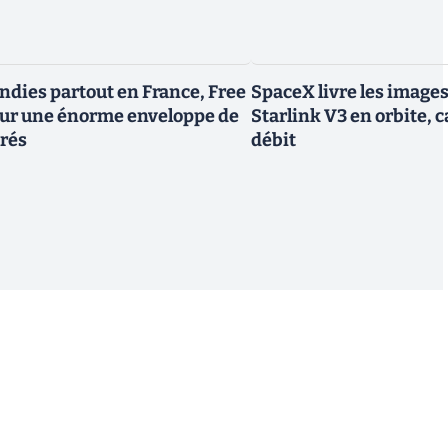
endies partout en France, Free
SpaceX livre les image
tour une énorme enveloppe de
Starlink V3 en orbite, c
trés
débit