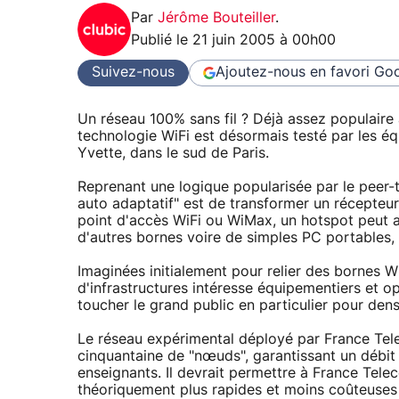
Par
Jérôme Bouteiller
.
Publié le
21 juin 2005 à 00h00
Suivez-nous
Ajoutez-nous en favori
Goo
Un réseau 100% sans fil ? Déjà assez populaire a
technologie WiFi est désormais testé par les éq
Yvette, dans le sud de Paris.
Reprenant une logique popularisée par le peer
auto adaptatif" est de transformer un récepteur 
point d'accès WiFi ou WiMax, un hotspot peut ai
d'autres bornes voire de simples PC portables, f
Imaginées initialement pour relier des bornes Wi
d'infrastructures intéresse équipementiers et o
toucher le grand public en particulier pour dens
Le réseau expérimental déployé par France Tel
cinquantaine de "nœuds", garantissant un débit
enseignants. Il devrait permettre à France Telec
théoriquement plus rapides et moins coûteuses 