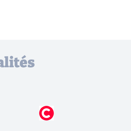
lités