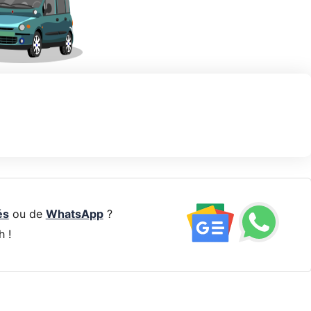
és
ou de
WhatsApp
?
h !