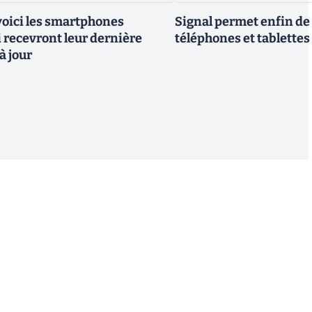
 voici les smartphones
Signal permet enfin de 
recevront leur dernière
téléphones et tablettes
à jour
S'inscrire
 de recevoir par email des informations, actualités et