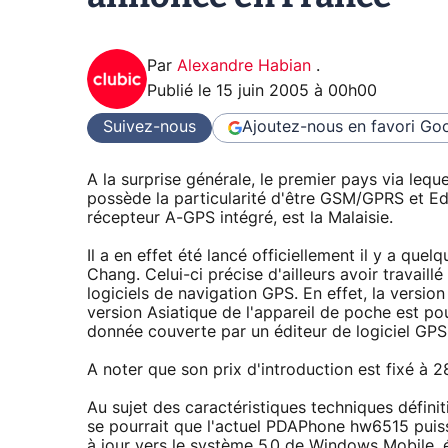
Par
Alexandre Habian
.
Publié le
15 juin 2005 à 00h00
Suivez-nous
Ajoutez-nous en favori
Goo
A la surprise générale, le premier pays via lequ
possède la particularité d'être GSM/GPRS et Ed
récepteur A-GPS intégré, est la Malaisie.
Il a en effet été lancé officiellement il y a qu
Chang. Celui-ci précise d'ailleurs avoir travail
logiciels de navigation GPS. En effet, la versi
version Asiatique de l'appareil de poche est pou
donnée couverte par un éditeur de logiciel GPS 
A noter que son prix d'introduction est fixé à 2
Au sujet des caractéristiques techniques défini
se pourrait que l'actuel PDAPhone hw6515 puiss
à jour vers le système 5.0 de Windows Mobile