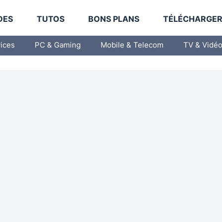
DES
TUTOS
BONS PLANS
TÉLÉCHARGE
vices
PC & Gaming
Mobile & Telecom
TV & Vidé