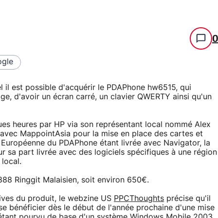
gle
el il est possible d'acquérir le PDAPhone hw6515, qui
ge, d'avoir un écran carré, un clavier QWERTY ainsi qu'un
elques heures par HP via son représentant local nommé Alex
lé avec MappointAsia pour la mise en place des cartes et
on Européenne du PDAPhone étant livrée avec Navigator, la
r sa part livrée avec des logiciels spécifiques à une région
local.
888 Ringgit Malaisien, soit environ 650€.
tives du produit, le webzine US
PPCThoughts
précise qu'il
e bénéficier dès le début de l'année prochaine d'une mise
, étant pourvu de base d'un système Windows Mobile 2003