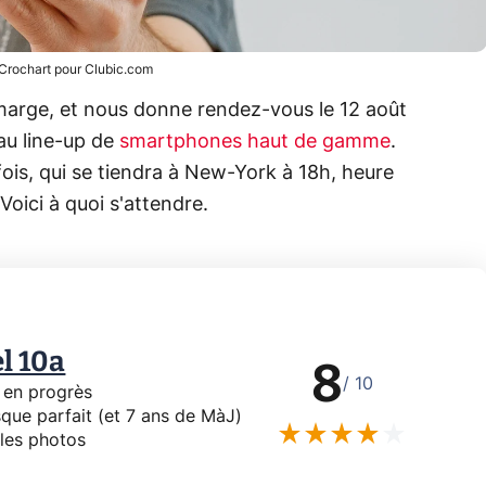
 Crochart pour Clubic.com
 marge, et nous donne rendez-vous le 12 août
au line-up de
smartphones haut de gamme
.
is, qui se tiendra à New-York à 18h, heure
Voici à quoi s'attendre.
l 10a
8
/ 10
 en progrès
sque parfait (et 7 ans de MàJ)
lles photos