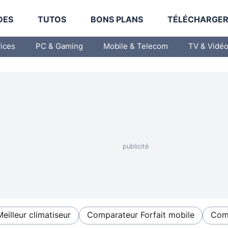
DES
TUTOS
BONS PLANS
TÉLÉCHARGE
vices
PC & Gaming
Mobile & Telecom
TV & Vidé
Meilleur climatiseur
Comparateur Forfait mobile
Comp