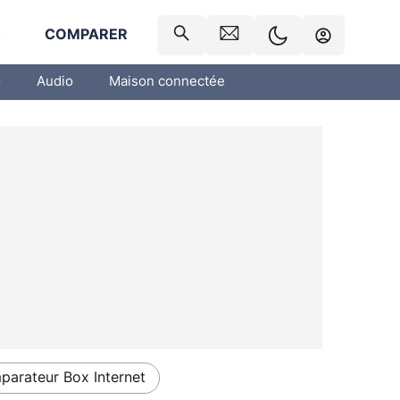
R
COMPARER
o
Audio
Maison connectée
arateur Box Internet