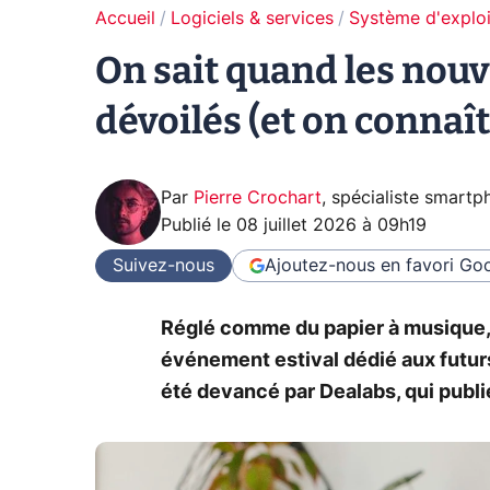
Accueil
Logiciels & services
Système d'exploi
On sait quand les nouv
dévoilés (et on connaî
Par
Pierre Crochart
,
spécialiste smartp
Publié le
08 juillet 2026 à 09h19
Suivez-nous
Ajoutez-nous en favori
Goo
Réglé comme du papier à musique, 
événement estival dédié aux futurs P
été devancé par Dealabs, qui publi