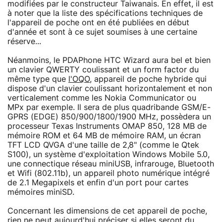
modifiées par le constructeur Taiwanais. En effet, il est
à noter que la liste des spécifications techniques de
l'appareil de poche ont en été publiées en début
d'année et sont à ce sujet soumises à une certaine
réserve...
Néanmoins, le PDAPhone HTC Wizard aura bel et bien
un clavier QWERTY coulissant et un form factor du
même type que
l'OQO
, appareil de poche hybride qui
dispose d'un clavier coulissant horizontalement et non
verticalement comme les Nokia Communicator ou
MPx par exemple. Il sera de plus quadribande GSM/E-
GPRS (EDGE) 850/900/1800/1900 MHz, possèdera un
processeur Texas Instruments OMAP 850, 128 MB de
mémoire ROM et 64 MB de mémoire RAM, un écran
TFT LCD QVGA d'une taille de 2,8" (comme le Qtek
S100), un système d'exploitation Windows Mobile 5.0,
une connectique réseau miniUSB, infrarouge, Bluetooth
et Wifi (802.11b), un appareil photo numérique intégré
de 2.1 Megapixels et enfin d'un port pour cartes
mémoires miniSD.
Concernant les dimensions de cet appareil de poche,
rien ne peut aujourd'hui préciser si elles seront du