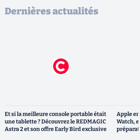
Dernières actualités
Et si la meilleure console portable était
Apple en
une tablette ? Découvrez le REDMAGIC
Watch, et
Astra 2 et son offre Early Bird exclusive
préparat