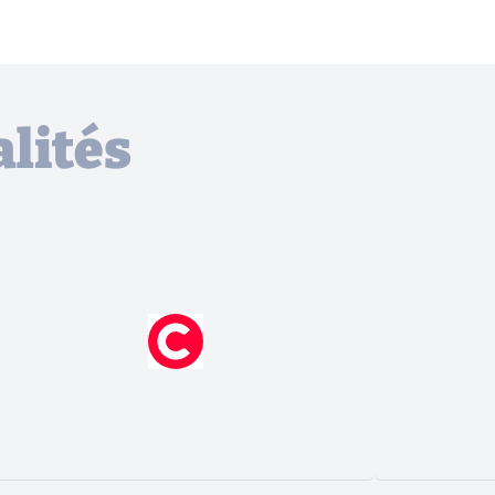
lités