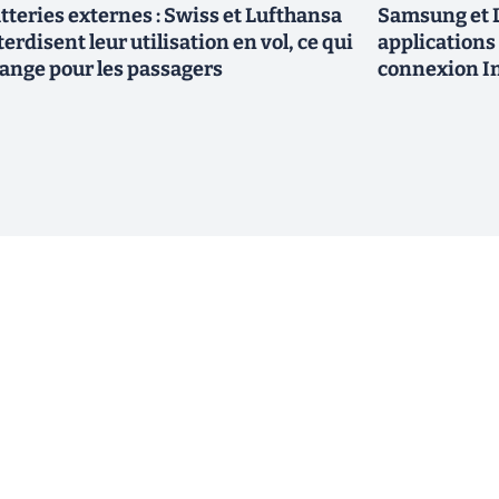
tteries externes : Swiss et Lufthansa
Samsung et L
terdisent leur utilisation en vol, ce qui
applications 
ange pour les passagers
connexion In
ewsletter !
En cliquant sur s'inscrire, j’accepte
offres commerciales de Clubic. Co