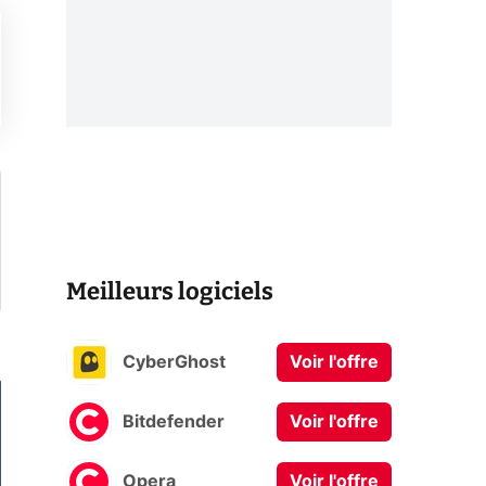
Meilleurs logiciels
CyberGhost
Voir l'offre
Bitdefender
Voir l'offre
Opera
Voir l'offre