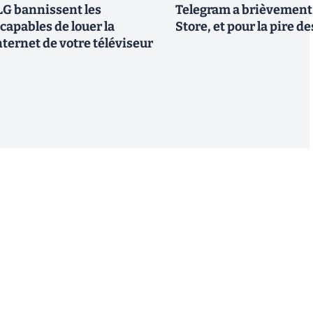
G bannissent les
Telegram a brièvement é
capables de louer la
Store, et pour la pire d
ternet de votre téléviseur
S'inscrire
 de recevoir par email des informations, actualités et
nformément au RGPD, vous pouvez retirer votre