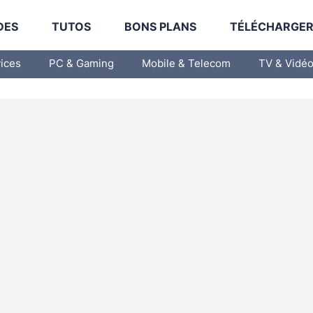
DES
TUTOS
BONS PLANS
TÉLÉCHARGE
vices
PC & Gaming
Mobile & Telecom
TV & Vidé