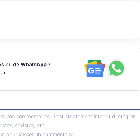
és
ou de
WhatsApp
?
h !