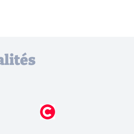
lités