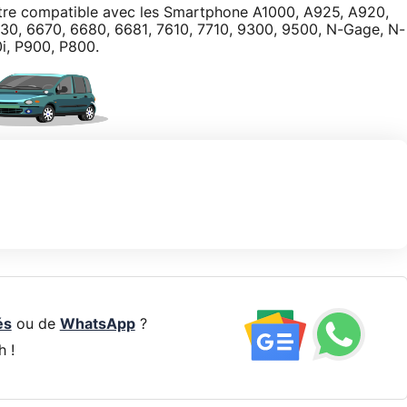
utre compatible avec les Smartphone A1000, A925, A920,
30, 6670, 6680, 6681, 7610, 7710, 9300, 9500, N-Gage, N-
i, P900, P800.
és
ou de
WhatsApp
?
h !