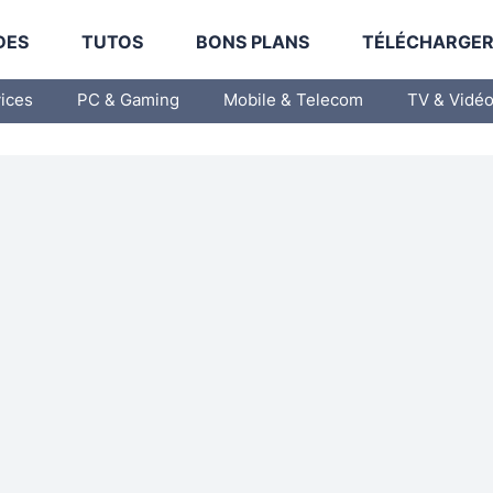
DES
TUTOS
BONS PLANS
TÉLÉCHARGE
vices
PC & Gaming
Mobile & Telecom
TV & Vidé