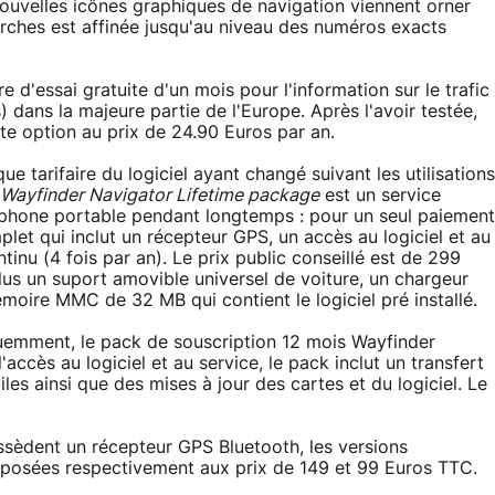
nouvelles icônes graphiques de navigation viennent orner
erches est affinée jusqu'au niveau des numéros exacts
e d'essai gratuite d'un mois pour l'information sur le trafic
s) dans la majeure partie de l'Europe. Après l'avoir testée,
ette option au prix de 24.90 Euros par an.
que tarifaire du logiciel ayant changé suivant les utilisations
Wayfinder Navigator Lifetime package
est un service
léphone portable pendant longtemps : pour un seul paiement
mplet qui inclut un récepteur GPS, un accès au logiciel et au
tinu (4 fois par an). Le prix public conseillé est de 299
us un suport amovible universel de voiture, un chargeur
moire MMC de 32 MB qui contient le logiciel pré installé.
uemment, le pack de souscription 12 mois Wayfinder
accès au logiciel et au service, le pack inclut un transfert
les ainsi que des mises à jour des cartes et du logiciel. Le
ossèdent un récepteur GPS Bluetooth, les versions
oposées respectivement aux prix de 149 et 99 Euros TTC.