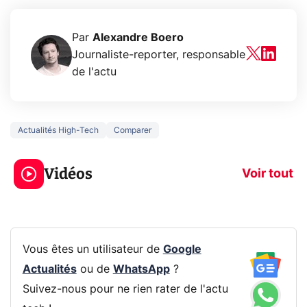
Par
Alexandre Boero
Journaliste-reporter, responsable
de l'actu
Actualités High-Tech
Comparer
3 écrans en 1 pour
5 générations
319€ ? Voici L'AOC
jeux dans la
Vidéos
CQ32G4ZA !
prochaine Xbo
Voir tout
Vous êtes un utilisateur de
Google
Actualités
ou de
WhatsApp
?
Suivez-nous pour ne rien rater de l'actu