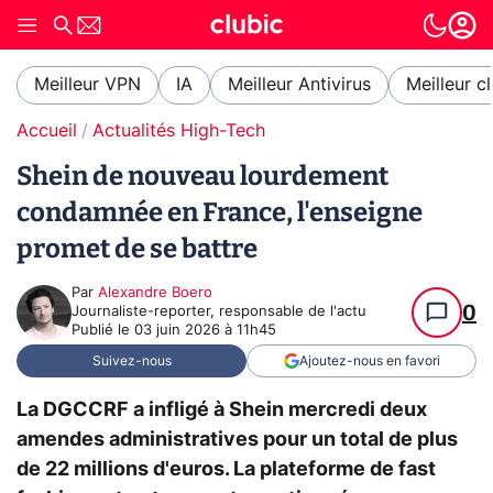
Meilleur VPN
IA
Meilleur Antivirus
Meilleur c
Accueil
Actualités High-Tech
Shein de nouveau lourdement
condamnée en France, l'enseigne
promet de se battre
Par
Alexandre Boero
0
Journaliste-reporter, responsable de l'actu
Publié le
03 juin 2026 à 11h45
Suivez-nous
Ajoutez-nous en favori
La DGCCRF a infligé à Shein mercredi deux
amendes administratives pour un total de plus
de 22 millions d'euros. La plateforme de fast