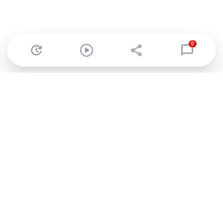
0
Abonnez-vous à notre newsletter !
Recevez un résumé quotidien de l'actu technologique.
S'inscrire
En cliquant sur s'inscrire, j’accepte de recevoir par email des
informations, actualités et offres commerciales de Clubic.
Conformément au RGPD, vous pouvez retirer votre consentement
à tout moment en cliquant sur le lien de désinscription présent
dans chaque email. Pour en savoir plus sur la gestion de vos