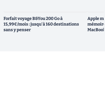
Forfait voyage B&You 200 Go à
Apple me
15,99€/mois : jusqu'à 160 destinations
mémoires
sans y penser
MacBoo